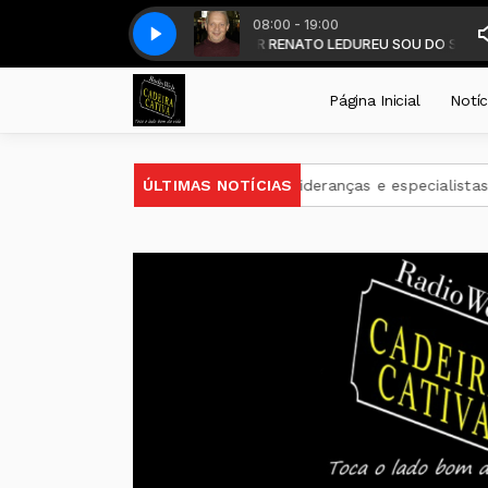
08:00 - 19:00
 DALMIR LEDUR - com DALMIR RENATO LEDUR
o Fandango -GAITACO DE PRIMEIRA - 26
Garotos do Fandango -GAITACO 
EU SOU DO SUL SEM FRONTE
Página Inicial
Notíc
s
ELI Summit RS reúne lideranças e especialistas em inovaçã
ÚLTIMAS NOTÍCIAS