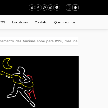
TOS
Locutores
Contato
Quem somos
s famílias sobe para 82%, mas inadimplência cai
STF suspe