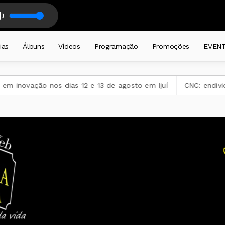
DE PRIMEIRA - 26
IRAS - DALMIR LEDUR - com DALMIR RENATO LEDUR
ias
Álbuns
Vídeos
Programação
Promoções
EVEN
o nos dias 12 e 13 de agosto em Ijuí
CNC: endividamento da