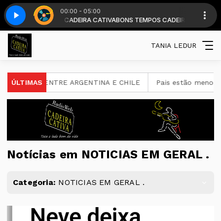
00:00 - 05:00
 . com DJ CADEIRA CATIVA
Top classic - Parte 2
BONS TEMPOS CADEIRA diariamente a partir d
TANIA LEDUR
ENTRE ARGENTINA E CHILE
ÚLTIMAS
Pais estão menos presentes na 
Notícias em NOTICIAS EM GERAL .
Categoria:
NOTICIAS EM GERAL .