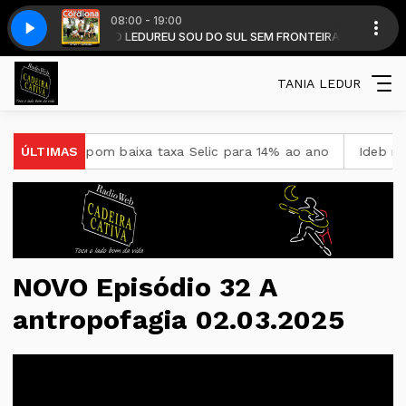
08:00 - 19:00
DALMIR RENATO LEDUR
uro e Bombachudo
Grupo Cordeona - Pelo Duro e Bombachudo
EU SOU DO SUL SEM FRONTEIRAS - DALMIR LEDUR
TANIA LEDUR
o, Copom baixa taxa Selic para 14% ao ano
ÚLTIMAS
Ideb mostra av
NOVO Episódio 32 A
antropofagia 02.03.2025