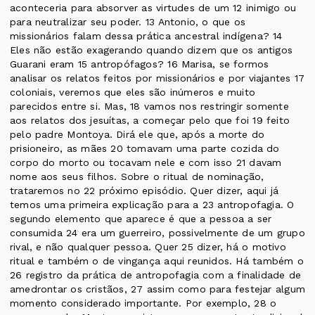
aconteceria para absorver as virtudes de um 12 inimigo ou
para neutralizar seu poder. 13 Antonio, o que os
missionários falam dessa prática ancestral indígena? 14
Eles não estão exagerando quando dizem que os antigos
Guarani eram 15 antropófagos? 16 Marisa, se formos
analisar os relatos feitos por missionários e por viajantes 17
coloniais, veremos que eles são inúmeros e muito
parecidos entre si. Mas, 18 vamos nos restringir somente
aos relatos dos jesuítas, a começar pelo que foi 19 feito
pelo padre Montoya. Dirá ele que, após a morte do
prisioneiro, as mães 20 tomavam uma parte cozida do
corpo do morto ou tocavam nele e com isso 21 davam
nome aos seus filhos. Sobre o ritual de nominação,
trataremos no 22 próximo episódio. Quer dizer, aqui já
temos uma primeira explicação para a 23 antropofagia. O
segundo elemento que aparece é que a pessoa a ser
consumida 24 era um guerreiro, possivelmente de um grupo
rival, e não qualquer pessoa. Quer 25 dizer, há o motivo
ritual e também o de vingança aqui reunidos. Há também o
26 registro da prática de antropofagia com a finalidade de
amedrontar os cristãos, 27 assim como para festejar algum
momento considerado importante. Por exemplo, 28 o