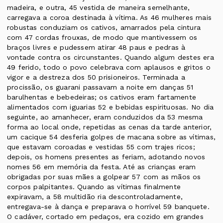
madeira, e outra, 45 vestida de maneira semelhante,
carregava a coroa destinada à vítima. As 46 mulheres mais
robustas conduziam os cativos, amarrados pela cintura
com 47 cordas frouxas, de modo que mantivessem os
braços livres e pudessem atirar 48 paus e pedras à
vontade contra os circunstantes. Quando algum destes era
49 ferido, todo o povo celebrava com aplausos e gritos o
vigor e a destreza dos 50 prisioneiros. Terminada a
procissão, os guarani passavam a noite em danças 51
barulhentas e bebedeiras; os cativos eram fartamente
alimentados com iguarias 52 e bebidas espirituosas. No dia
seguinte, ao amanhecer, eram conduzidos da 53 mesma
forma ao local onde, repetidas as cenas da tarde anterior,
um cacique 54 desferia golpes de macana sobre as vítimas,
que estavam coroadas e vestidas 55 com trajes ricos;
depois, os homens presentes as feriam, adotando novos
nomes 56 em memória da festa. Até as crianças eram
obrigadas por suas mães a golpear 57 com as mãos os
corpos palpitantes. Quando as vítimas finalmente
expiravam, a 58 multidão ria descontroladamente,
entregava-se à dança e preparava o horrível 59 banquete.
O cadáver, cortado em pedaços, era cozido em grandes