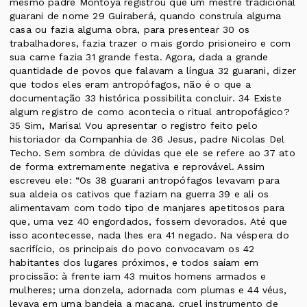
mesmo padre Montoya registrou que um mestre tradicional
guarani de nome 29 Guiraberá, quando construía alguma
casa ou fazia alguma obra, para presentear 30 os
trabalhadores, fazia trazer o mais gordo prisioneiro e com
sua carne fazia 31 grande festa. Agora, dada a grande
quantidade de povos que falavam a língua 32 guarani, dizer
que todos eles eram antropófagos, não é o que a
documentação 33 histórica possibilita concluir. 34 Existe
algum registro de como acontecia o ritual antropofágico?
35 Sim, Marisa! Vou apresentar o registro feito pelo
historiador da Companhia de 36 Jesus, padre Nicolas Del
Techo. Sem sombra de dúvidas que ele se refere ao 37 ato
de forma extremamente negativa e reprovável. Assim
escreveu ele: “Os 38 guarani antropófagos levavam para
sua aldeia os cativos que faziam na guerra 39 e ali os
alimentavam com todo tipo de manjares apetitosos para
que, uma vez 40 engordados, fossem devorados. Até que
isso acontecesse, nada lhes era 41 negado. Na véspera do
sacrifício, os principais do povo convocavam os 42
habitantes dos lugares próximos, e todos saíam em
procissão: à frente iam 43 muitos homens armados e
mulheres; uma donzela, adornada com plumas e 44 véus,
levava em uma bandeja a macana, cruel instrumento de