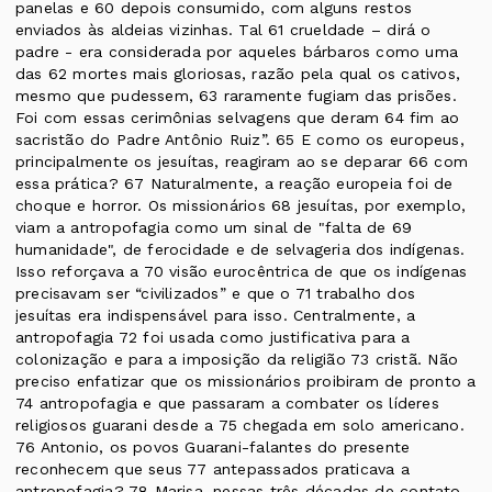
panelas e 60 depois consumido, com alguns restos
enviados às aldeias vizinhas. Tal 61 crueldade – dirá o
padre - era considerada por aqueles bárbaros como uma
das 62 mortes mais gloriosas, razão pela qual os cativos,
mesmo que pudessem, 63 raramente fugiam das prisões.
Foi com essas cerimônias selvagens que deram 64 fim ao
sacristão do Padre Antônio Ruiz”. 65 E como os europeus,
principalmente os jesuítas, reagiram ao se deparar 66 com
essa prática? 67 Naturalmente, a reação europeia foi de
choque e horror. Os missionários 68 jesuítas, por exemplo,
viam a antropofagia como um sinal de "falta de 69
humanidade", de ferocidade e de selvageria dos indígenas.
Isso reforçava a 70 visão eurocêntrica de que os indígenas
precisavam ser “civilizados” e que o 71 trabalho dos
jesuítas era indispensável para isso. Centralmente, a
antropofagia 72 foi usada como justificativa para a
colonização e para a imposição da religião 73 cristã. Não
preciso enfatizar que os missionários proibiram de pronto a
74 antropofagia e que passaram a combater os líderes
religiosos guarani desde a 75 chegada em solo americano.
76 Antonio, os povos Guarani-falantes do presente
reconhecem que seus 77 antepassados praticava a
antropofagia? 78 Marisa, nessas três décadas de contato