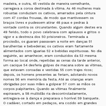
madeira, e outra, 45 vestida de maneira semelhante,
carregava a coroa destinada à vítima. As 46 mulheres mais
robustas conduziam os cativos, amarrados pela cintura
com 47 cordas frouxas, de modo que mantivessem os
braços livres e pudessem atirar 48 paus e pedras à
vontade contra os circunstantes. Quando algum destes era
49 ferido, todo o povo celebrava com aplausos e gritos o
vigor e a destreza dos 50 prisioneiros. Terminada a
procissão, os guarani passavam a noite em danças 51
barulhentas e bebedeiras; os cativos eram fartamente
alimentados com iguarias 52 e bebidas espirituosas. No dia
seguinte, ao amanhecer, eram conduzidos da 53 mesma
forma ao local onde, repetidas as cenas da tarde anterior,
um cacique 54 desferia golpes de macana sobre as vítimas,
que estavam coroadas e vestidas 55 com trajes ricos;
depois, os homens presentes as feriam, adotando novos
nomes 56 em memória da festa. Até as crianças eram
obrigadas por suas mães a golpear 57 com as mãos os
corpos palpitantes. Quando as vítimas finalmente
expiravam, a 58 multidão ria descontroladamente,
entregava-se à dança e preparava o horrível 59 banquete.
O cadáver, cortado em pedaços, era cozido em grandes