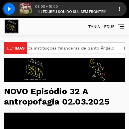
08:00 - 19:00
 DO MANDUCA - MIX 24
 DALMIR RENATO LEDUR
EU SOU DO SUL SEM FRONTEIRAS - DALMIR LEDUR
WALTER MORAIS - ROMANDE DE LUA E ESTRADA 
TANIA LEDUR
al visita instituições financeiras de Santo Ângelo
ÚLTIMAS
Desenrola
NOVO Episódio 32 A
antropofagia 02.03.2025