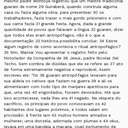
mesmo padre Montoya registrou que um mestre tradicional
guarani de nome 29 Guiraberá, quando construía alguma
casa ou fazia alguma obra, para presentear 30 os
trabalhadores, fazia trazer o mais gordo prisioneiro e com
sua carne fazia 31 grande festa. Agora, dada a grande
quantidade de povos que falavam a língua 32 guarani, dizer
que todos eles eram antropófagos, não é o que a
documentação 33 histórica possibilita concluir. 34 Existe
algum registro de como acontecia o ritual antropofágico?
35 Sim, Marisa! Vou apresentar o registro feito pelo
historiador da Companhia de 36 Jesus, padre Nicolas Del
Techo. Sem sombra de dúvidas que ele se refere ao 37 ato
de forma extremamente negativa e reprovável. Assim
escreveu ele: “Os 38 guarani antropófagos levavam para
sua aldeia os cativos que faziam na guerra 39 e ali os
alimentavam com todo tipo de manjares apetitosos para
que, uma vez 40 engordados, fossem devorados. Até que
isso acontecesse, nada lhes era 41 negado. Na véspera do
sacrifício, os principais do povo convocavam os 42
habitantes dos lugares próximos, e todos saíam em
procissão: à frente iam 43 muitos homens armados e
mulheres; uma donzela, adornada com plumas e 44 véus,
levava em uma bandeja a macana, cruel instrumento de