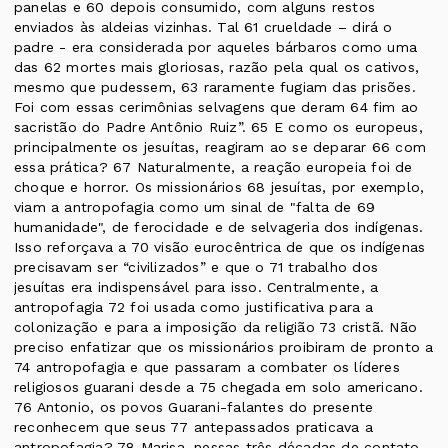
panelas e 60 depois consumido, com alguns restos
enviados às aldeias vizinhas. Tal 61 crueldade – dirá o
padre - era considerada por aqueles bárbaros como uma
das 62 mortes mais gloriosas, razão pela qual os cativos,
mesmo que pudessem, 63 raramente fugiam das prisões.
Foi com essas cerimônias selvagens que deram 64 fim ao
sacristão do Padre Antônio Ruiz”. 65 E como os europeus,
principalmente os jesuítas, reagiram ao se deparar 66 com
essa prática? 67 Naturalmente, a reação europeia foi de
choque e horror. Os missionários 68 jesuítas, por exemplo,
viam a antropofagia como um sinal de "falta de 69
humanidade", de ferocidade e de selvageria dos indígenas.
Isso reforçava a 70 visão eurocêntrica de que os indígenas
precisavam ser “civilizados” e que o 71 trabalho dos
jesuítas era indispensável para isso. Centralmente, a
antropofagia 72 foi usada como justificativa para a
colonização e para a imposição da religião 73 cristã. Não
preciso enfatizar que os missionários proibiram de pronto a
74 antropofagia e que passaram a combater os líderes
religiosos guarani desde a 75 chegada em solo americano.
76 Antonio, os povos Guarani-falantes do presente
reconhecem que seus 77 antepassados praticava a
antropofagia? 78 Marisa, nessas três décadas de contato