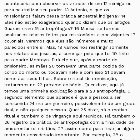
aconteceria para absorver as virtudes de um 12 inimigo ou
para neutralizar seu poder. 13 Antonio, o que os
missionários falam dessa prática ancestral indígena? 14
Eles não estão exagerando quando dizem que os antigos
Guarani eram 15 antropófagos? 16 Marisa, se formos
analisar os relatos feitos por missionários e por viajantes 17
coloniais, veremos que eles são inúmeros e muito
parecidos entre si. Mas, 18 vamos nos restringir somente
aos relatos dos jesuítas, a começar pelo que foi 19 feito
pelo padre Montoya. Dirá ele que, após a morte do
prisioneiro, as mães 20 tomavam uma parte cozida do
corpo do morto ou tocavam nele e com isso 21 davam
nome aos seus filhos. Sobre o ritual de nominação,
trataremos no 22 próximo episódio. Quer dizer, aqui já
temos uma primeira explicação para a 23 antropofagia. O
segundo elemento que aparece é que a pessoa a ser
consumida 24 era um guerreiro, possivelmente de um grupo
rival, e não qualquer pessoa. Quer 25 dizer, há o motivo
ritual e também o de vingança aqui reunidos. Há também o
26 registro da prática de antropofagia com a finalidade de
amedrontar os cristãos, 27 assim como para festejar algum
momento considerado importante. Por exemplo, 28 o