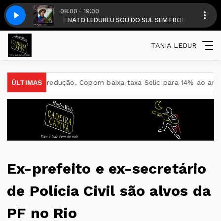
08:00 - 19:00
com DALMIR RENATO LEDUR
ain do Pai da China
Gustavo Iser - A Comblain do Pai da China
EU SOU DO SUL SEM FRONTEIRAS - DALMIR LE
TANIA LEDUR
va redução, Copom baixa taxa Selic para 14% ao ano
ÚLTIMAS
Ideb 
Ex-prefeito e ex-secretário
de Polícia Civil são alvos da
PF no Rio