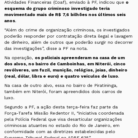
Atividades Financeiras (Coaf), enviado à PF, indicou que
o
esquema do grupo criminoso investigado teria
movimentado mais de R$ 7,6 bilhões nos últimos seis
anos
.
“Além do crime de organização criminosa, os investigados
poderão responder por contratação direta ilegal e lavagem
de dinheiro, além de outros que poderão surgir no decorrer
das investigações”, disse a PF na nota.
Na operação,
os policiais apreenderam na casa de um
dos alvos, no bairro de Camboinhas, em Niterói, cinco
revólveres, um fuzil, munição, relógios, joias, dinheiro
(real, dólar, libra e euro) e quatro veículos de luxo
.
Na casa de outro alvo, essa no bairro de Piratininga,
também em Niterói, foram apreendidos dois carros de
luxo.
Segundo a PF, a ação desta terça-feira faz parte da
Força-Tarefa Missão Redentor II, “iniciativa coordenada
pela Polícia Federal que visa desarticular organizações
criminosas atuantes no estado do Rio de Janeiro, em
conformidade com as diretrizes estabelecidas pelo
Supremo Tribunal Federal na ADPF 635”.