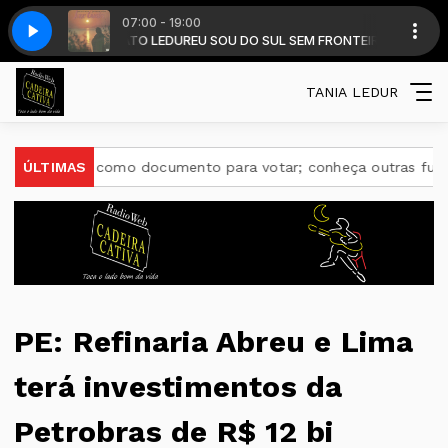
07:00 - 19:00
m DALMIR RENATO LEDUR
sma do Campo(MP3_160K)
JORGE GUEDES E FAMILIA - Sofisma do Campo(
EU SOU DO SUL SEM FRONTEIRA com DALMIR R
TANIA LEDUR
serve como documento para votar; conheça outras funções útei
ÚLTIMAS
PE: Refinaria Abreu e Lima
terá investimentos da
Petrobras de R$ 12 bi