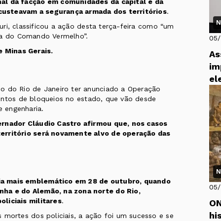
nal da facção em comunidades da capital e da
custeavam a segurança armada dos territórios
.
N
Curi, classificou a ação desta terça-feira como “um
ica do Comando Vermelho”.
05
 Minas Gerais.
As
im
el
o do Rio de Janeiro ter anunciado a
Operação
ontos de bloqueios no estado, que vão desde
e engenharia.
ernador Cláudio Castro afirmou que, nos casos
território será novamente alvo de operação das
N
ia mais emblemático em 28 de outubro, quando
05
nha e do Alemão, na zona norte do Rio,
liciais militares
.
ON
hi
 mortes dos policiais, a
ação
foi um sucesso e se