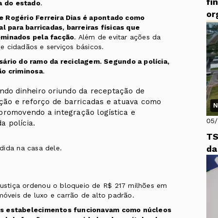
fi
sa do estado
.
or
me Rogério Ferreira Dias é apontado como
al para barricadas, barreiras físicas que
dominados pela facção
. Além de evitar ações da
de cidadãos e serviços básicos.
rio do ramo da reciclagem. Segundo a polícia,
ão criminosa
.
ndo dinheiro oriundo da receptação de
ução e reforço de barricadas e atuava como
N
 promovendo a integração logística e
05
a polícia.
TS
da
dida na casa dele.
ustiça ordenou o bloqueio de R$ 217 milhões em
móveis de luxo e carrão de alto padrão.
ses estabelecimentos funcionavam como núcleos