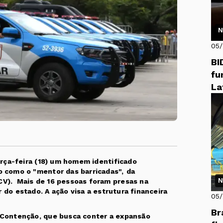
N
05
BI
fu
La
erça-feira (18) um homem identificado
o como o "mentor das barricadas",
da
N
V). Mais de 16 pessoas foram presas na
r do estado. A ação visa a estrutura financeira
05
Br
 Contenção, que busca conter a expansão