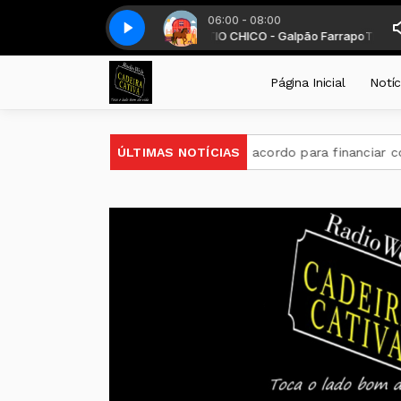
06:00 - 08:00
te das 6 as 8 horas. com TIO CHICO - Galpão Farrapo
RAS - DALMIR LEDUR - com DALMIR RENATO LEDUR
Galpão farrapo - Parte 7
Galpão farrapo - Parte 7
EU SOU DO SUL SEM 
TIO CHICO - Galpã
Página Inicial
Notíc
tina
Brasil e BID firmam acordo para financiar combate ao 
ÚLTIMAS NOTÍCIAS