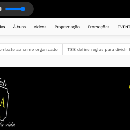
FRONTEIRAS - DALMIR LEDUR - com DALMIR RENATO LEDUR
o Farrapo diariamente das 6 as 8 horas. com TIO CHICO - Galpão Farrap
ias
Álbuns
Vídeos
Programação
Promoções
EVEN
crime organizado
TSE define regras para dividir tempo da pr