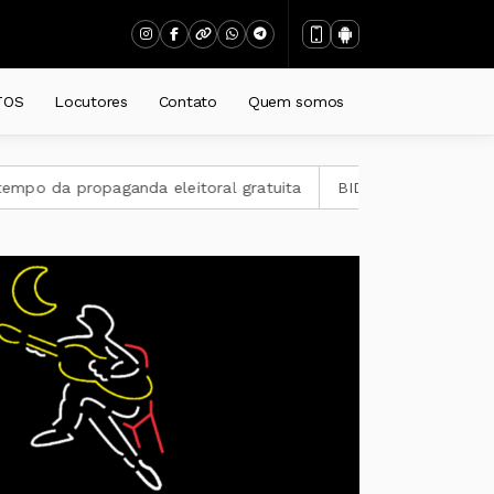
o
TOS
Locutores
Contato
Quem somos
opaganda eleitoral gratuita
BID amplia para US$ 4 bilhões 