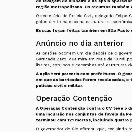
de lavagem de dinheiro e de apoio operacio
região metropolitana. Os recursos também 
O secretário de Polícia Civil, delegado Felipe 
golpe direto na espinha estrutural e econôm
Buscas foram feitas também em São Paulo e
Anúncio no dia anterior
As prisões ocorrem um dia depois de o govern
Barricada Zero
, que mira em mais de 13 mil p
lixeiras, entulhos e caçambas até estruturas d
A ação terá parceria com prefeituras. O gov
em que as barricadas forem recolocadas, o 
polícias civil e militar
.
Operação Contenção
A Operação Contenção contra o CV teve o d
uma incursão nos conjuntos de favela da Pe
terminou com 121 mortos, incluindo quatro po
O governador do Rio afirmou que, excluindo as