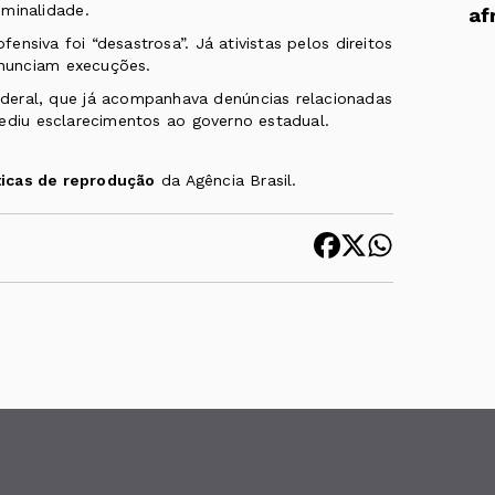
iminalidade.
af
ofensiva foi “desastrosa
”. Já ativistas pelos direitos
unciam execuções
.
deral, que já acompanhava denúncias relacionadas
ediu esclarecimentos ao governo estadual.
ticas de reprodução
da Agência Brasil.