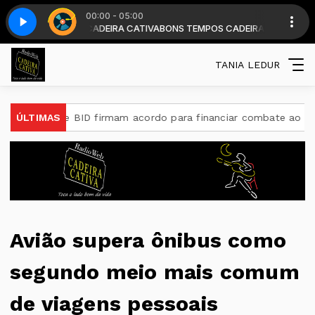
00:00 - 05:00
s . com DJ CADEIRA CATIVA
Top classic - Parte 3
BONS TEMPOS CADEIRA diariamente a partir 
TANIA LEDUR
sil e BID firmam acordo para financiar combate ao crime organ
ÚLTIMAS
Avião supera ônibus como
segundo meio mais comum
de viagens pessoais