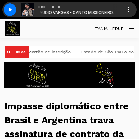
18:00 - 18:30
SIONEIRO.
 (1)
CLAUDIO VARGAS - CANTO MISSIONEIRO.
Programa dia 07 de agosto.mp3 (1)
TANIA LEDUR
cartão de inscrição
ÚLTIMAS
Estado de São Paulo confirma 23 caso
Impasse diplomático entre
Brasil e Argentina trava
assinatura de contrato da