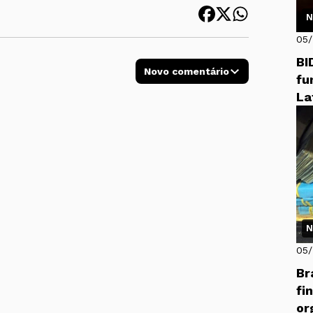
N
05
BI
Novo comentário
fu
La
N
05
Br
fi
or