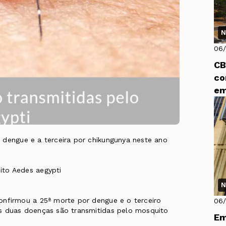
N
06
CB
co
em
 dengue e a terceira por chikungunya neste ano
ito Aedes aegypti
N
onfirmou a 25ª morte por dengue e o terceiro
06
As duas doenças são transmitidas pelo mosquito
Em