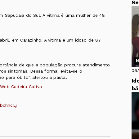
Se
m Sapucaia do Sul. A vítima é uma mulher de 48
bril, em Carazinho. A vítima é um idoso de 87
N
portância de que a população procure atendimento
06
ros sintomas. Dessa forma, evita-se o
 para óbito”, alertou a pasta.
Id
 Web Cadeira Cativa
bá
bchhcLj