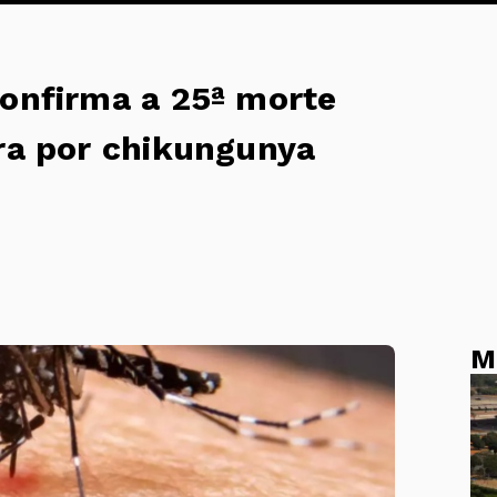
confirma a 25ª morte
ira por chikungunya
M