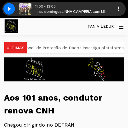
11:00 - 13:00
Nação Gaúcha e Gaita Campo e Violão.
IRA - Todos os domingos
0-Bloco2-09082026
Linha-Campeira-570-Bloco2-09082026
LINHA CAMPEIRA com LINHA CAMPEIRA - Todo
FABIANO FARIAS - Gaita, campo e
TANIA LEDUR
ional de Proteção de Dados investiga plataforma Discord
ÚLTIMAS
E-
Aos 101 anos, condutor
renova CNH
Chegou dirigindo no DETRAN