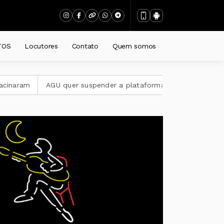
TOS
Locutores
Contato
Quem somos
AGU quer suspender a plataforma Discord no Brasil
Candid