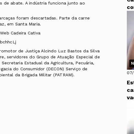
 de abate. A indústria funciona junto ao
co
carcaças foram descartadas. Parte da carne
az, em Santa Maria.
 Web Cadeira Cativa
bchhcLj
romotor de Justiça Alcindo Luz Bastos da Silva
re, servidores do Grupo de Atuação Especial de
cretaria Estadual da Agricultura, Pecuária,
N
legacia do Consumidor (DECON) Serviço de
07
iental da Brigada Militar (PATRAM).
Es
ca
va