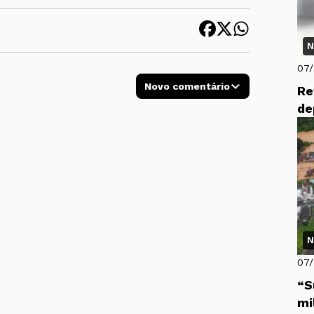
N
07
Novo comentário
Re
de
N
07
“S
mi