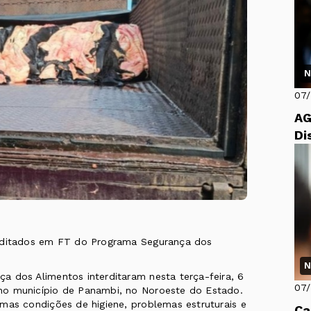
N
07
AG
Di
erditados em FT do Programa Segurança dos
N
a dos Alimentos interditaram nesta terça-feira, 6
07
no município de Panambi, no Noroeste do Estado.
mas condições de higiene, problemas estruturais e
Ca