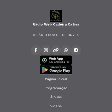
Rádio Web Cadeira Cativa
A RÁDIO BOA DE SE OUVIR.
Página Inicial
Programação
Álbuns
Vídeos