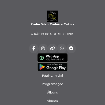
Rádio Web Cadeira Cativa
A RÁDIO BOA DE SE OUVIR.
Página Inicial
Programação
Álbuns
Vídeos