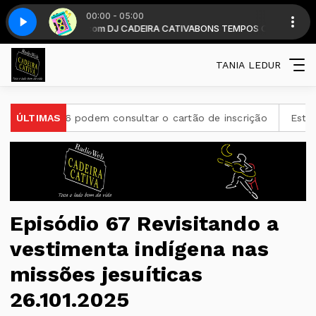
00:00 - 05:00
9 horas . com DJ CADEIRA CATIVA
rte 4
Hits 80 - Parte 4
BONS TEMPOS CADEIRA diariamente a pa
TANIA LEDUR
26 podem consultar o cartão de inscrição
ÚLTIMAS
Estado de São P
Episódio 67 Revisitando a
vestimenta indígena nas
missões jesuíticas
26.101.2025