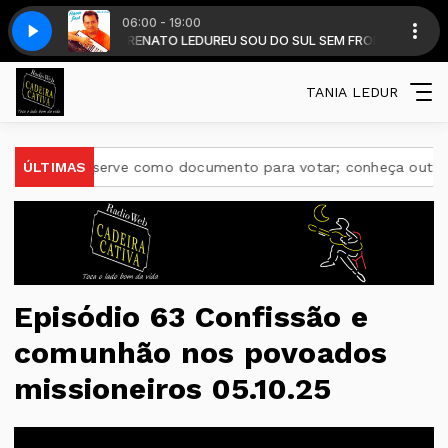
06:00 - 19:00
 MELOR INT. DO 15 CANTO MISSIONEIRO 2024
EIRA com DALMIR RENATO LEDUR
EU SOU DO SUL SEM FRONTEIRA com D
FLÁVIO HANSSEN - NO GAL
TANIA LEDUR
E-Título serve como documento para votar; conheça outras fu
ÚLTIMAS
Episódio 63 Confissão e
comunhão nos povoados
missioneiros 05.10.25