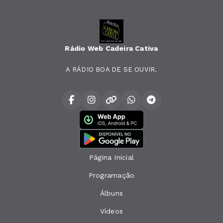
Rádio Web Cadeira Cativa
A RÁDIO BOA DE SE OUVIR.
Página Inicial
Programação
Álbuns
Vídeos