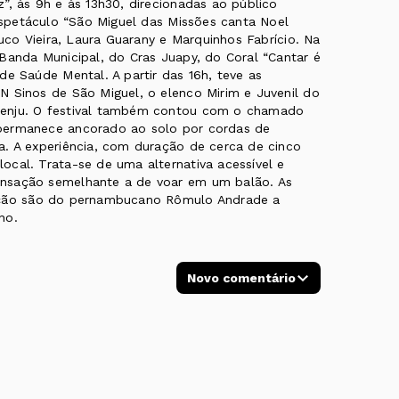
”, às 9h e às 13h30, direcionadas ao público
 espetáculo “São Miguel das Missões canta Noel
auco Vieira, Laura Guarany e Marquinhos Fabrício. Na
Banda Municipal, do Cras Juapy, do Coral “Cantar é
de Saúde Mental. A partir das 16h, teve as
N Sinos de São Miguel, o elenco Mirim e Juvenil do
oenju. O festival também contou com o chamado
 permanece ancorado ao solo por cordas de
a. A experiência, com duração de cerca de cinco
ocal. Trata-se de uma alternativa acessível e
ensação semelhante a de voar em um balão. As
cação são do pernambucano Rômulo Andrade a
no.
Novo comentário