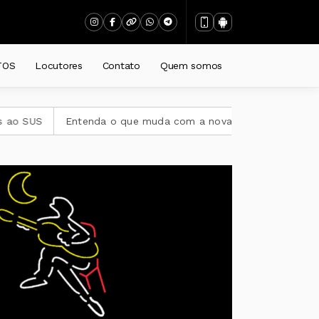
TOS
Locutores
Contato
Quem somos
Entenda o que muda com a nova Lei do Frete
PGR pede per