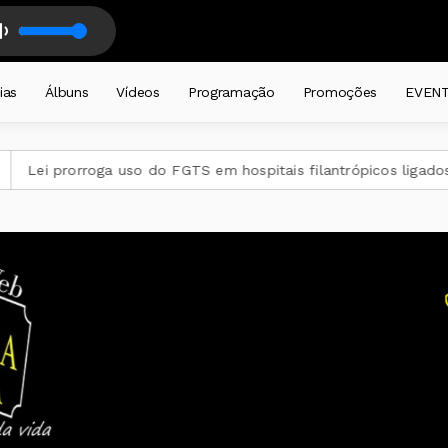
XOTE ANTIGO - 2026
ONTEIRAS - DALMIR LEDUR - com DALMIR RENATO LEDUR
ias
Álbuns
Vídeos
Programação
Promoções
EVEN
oga uso do FGTS em hospitais filantrópicos ligados ao SUS