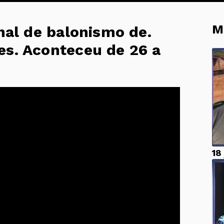
M
onal de balonismo de.
es. Aconteceu de 26 a
18