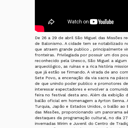
De 26 a 29 de abril São Miguel das Missões re
de Balonismo. A cidade tem se notabilizado 
que atraem grande publico , principalmente vi
fronteiras. Privilegiada por possuir um dos p
reconhecido pela Unesco, São Miguel a algum 
arqueológico, as ruínas e a rica história miss
que já estão se firmando. A virada de ano com
Sete Povo, a encenação da via sacra na pásco
de que unindo poder publico e promotores de
interessar expectadores e envolver a comunid
feira no festival desta ano. Além da exibição
balão oficial em homenagem a Ayrton Senna. A
Turquia, Japão e Estados Unidos, o balão ao Br
das Missões, proporcionando um panorama aére
destaques da programação cultural, no dia 27 
invernadas Mirim e Juvenil do Centro de Tradi