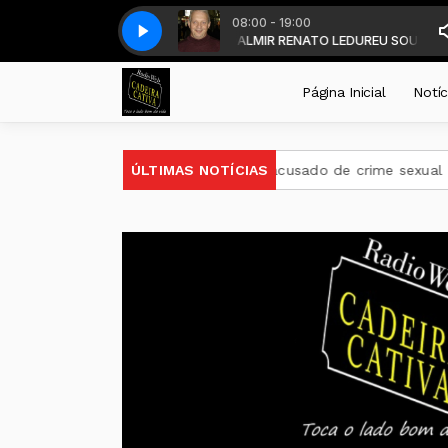
08:00 - 19:00
S - DALMIR LEDUR - com DALMIR RENATO LEDUR
Grupo Alma Xucra - XOTE ANTIGO - 2026
Raone & Grupo Alma Xucra - 
EU SOU DO SUL SEM FR
Página Inicial
Notíc
go para ministro do STJ acusado de crime sexual
ÚLTIMAS NOTÍCIAS
Lei prorr