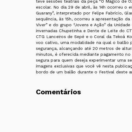
teve sessões teatrais da peça “O Mágico de Oz
escolar. No dia 29 de abril, às 14h ocorreu o
Guarany”, interpretado por Felipe Fabrício, Gl
sequência, às 15h, ocorreu a apresentação da 
Viver” e do grupo “Jovens e Ação” da Unidade 
invernadas Chupetinha e Dente de Leite do CT
CTG Lanceiros de Sepé e o Coral da Tekoá K
voo cativo, uma modalidade na qual o balão
segurança, alcançando até 20 metros de altur
minutos, é oferecida mediante pagamento no l
segura para quem deseja experimentar uma s
imagens exclusivas que você vê nesta publi
bordo de um balão durante o Festival deste a
Comentários