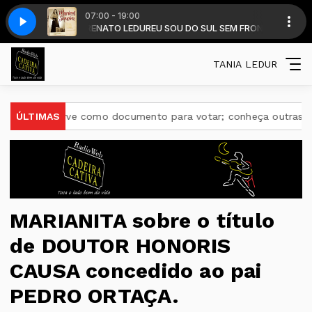
07:00 - 19:00
com DALMIR RENATO LEDUR
Tapera Viva
Marines Siqueira - Tapera Viva
EU SOU DO SUL SEM FRONTEIRA com DALMIR
TANIA LEDUR
 serve como documento para votar; conheça outras funções útei
ÚLTIMAS
MARIANITA sobre o título
de DOUTOR HONORIS
CAUSA concedido ao pai
PEDRO ORTAÇA.