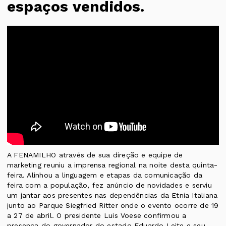
espaços vendidos.
A FENAMILHO através de sua direção e equipe de
marketing reuniu a imprensa regional na noite desta quinta-
feira. Alinhou a linguagem e etapas da comunicação da
feira com a população, fez anúncio de novidades e serviu
um jantar aos presentes nas dependências da Etnia Italiana
junto ao Parque Siegfried Ritter onde o evento ocorre de 19
a 27 de abril. O presidente Luis Voese confirmou a
presença do governador do estado Eduardo Leite e seu