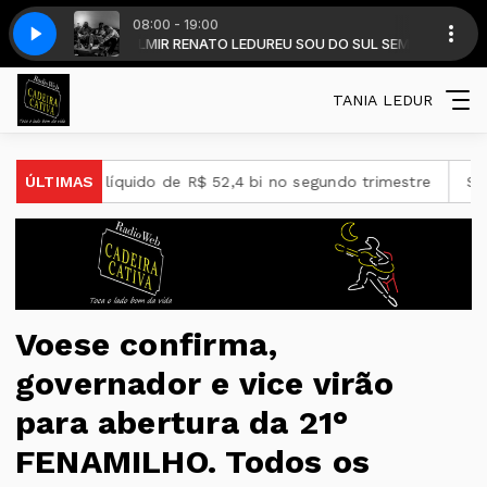
08:00 - 19:00
R - com DALMIR RENATO LEDUR
ARTEANDO A VIDA 25
,LOC -BIDINHO - CARTEANDO A VIDA 25
EU SOU DO SUL SEM FRONTEIRAS - DALMI
TANIA LEDUR
o líquido de R$ 52,4 bi no segundo trimestre
ÚLTIMAS
STF suspende 
Voese confirma,
governador e vice virão
para abertura da 21°
FENAMILHO. Todos os