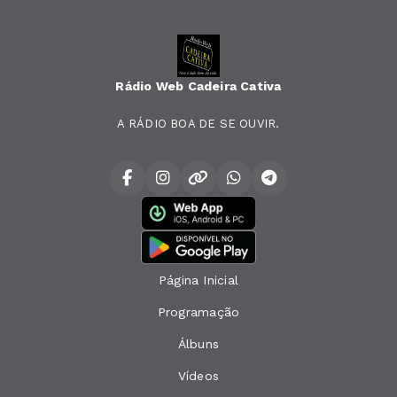
Rádio Web Cadeira Cativa
A RÁDIO BOA DE SE OUVIR.
Página Inicial
Programação
Álbuns
Vídeos