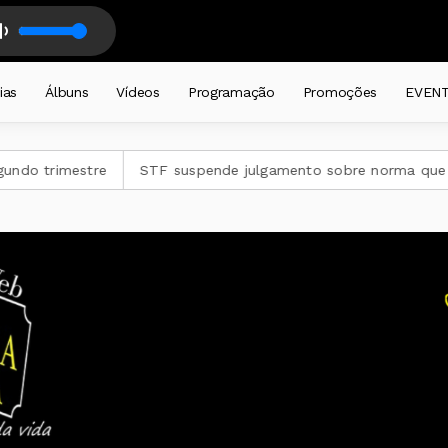
z
RONTEIRAS - DALMIR LEDUR - com DALMIR RENATO LEDUR
ias
Álbuns
Vídeos
Programação
Promoções
EVEN
re
STF suspende julgamento sobre norma que proíbe jogos d