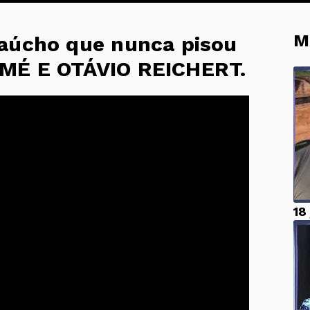
M
Gaúcho que nunca pisou
MÉ E OTÁVIO REICHERT.
18