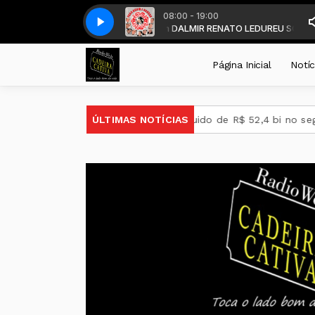
08:00 - 19:00
RAS - DALMIR LEDUR - com DALMIR RENATO LEDUR
Chiquito e Bordoneio - Tela de luz
Chiquito e Bordoneio - Tela de lu
EU SOU DO SUL SEM F
Página Inicial
Notíc
Petrobras tem lucro líquido de R$ 52,4 bi no segundo trimest
ÚLTIMAS NOTÍCIAS