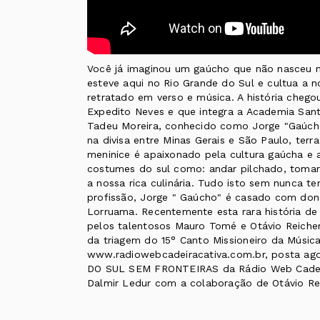
Você já imaginou um gaúcho que não nasceu n
esteve aqui no Rio Grande do Sul e cultua a n
retratado em verso e música. A história chego
Expedito Neves e que integra a Academia Sant
Tadeu Moreira, conhecido como Jorge "Gaúch
na divisa entre Minas Gerais e São Paulo, terr
meninice é apaixonado pela cultura gaúcha e 
costumes do sul como: andar pilchado, tomar 
a nossa rica culinária. Tudo isto sem nunca te
profissão, Jorge " Gaúcho" é casado com dona
Lorruama. Recentemente esta rara história de 
pelos talentosos Mauro Tomé e Otávio Reichert
da triagem do 15° Canto Missioneiro da Música
www.radiowebcadeiracativa.com.br, posta ago
DO SUL SEM FRONTEIRAS da Rádio Web Cadeira
Dalmir Ledur com a colaboração de Otávio Rei