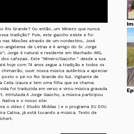
Im
o Rio Grande? Ou então, um Mineiro que nunca
ossa tradição? Pois, este gaúcho existe e foi
u nas Missões através de um nordestino, José
o-angelense de Letras e é amigo do Sr. Jorge
o"; Jorge é natural e residente em Machado-MG,
a dos cafezais. Este "Mineiro/Gaúcho " desde a sua
até hoje com 74 anos segue a tradição e todos os
chimarrão, ouvir nossa música autêntica e apreciar
r posto o pé no Rio Grande do Sul. Vigilante de
 Ceila Izaura e tem uma filha que se chama:
vida foi traduzida em verso e virou música gravada
. Intitulada A Jorge Gaúcho, a música participou
 Nativa e o nosso site:
ra o vídeo ( Studio Middas ) e o programa EU SOU
 Cativa, já está tocando a música. Texto de
chert.