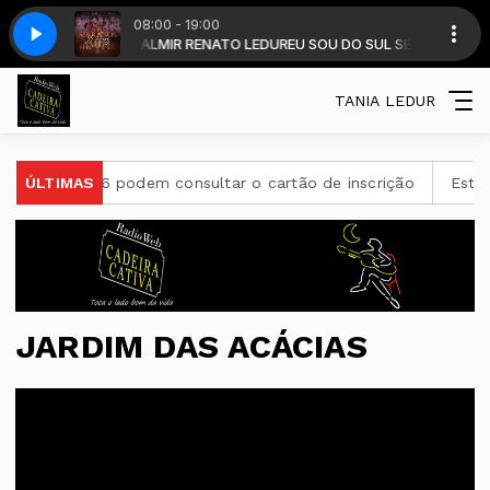
08:00 - 19:00
UR - com DALMIR RENATO LEDUR
e Anda o Bugio 25
OS SERRANOS - Onde Anda o Bugio 25
EU SOU DO SUL SEM FRONTEIRAS - DALM
TANIA LEDUR
26 podem consultar o cartão de inscrição
ÚLTIMAS
Estado de São P
JARDIM DAS ACÁCIAS