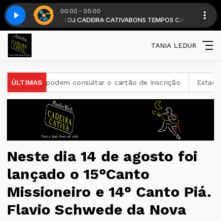
00:00 - 05:00
oras . com DJ CADEIRA CATIVA
8
Top classic - Parte 8
BONS TEMPOS CADEIRA diariamente a parti
TANIA LEDUR
 podem consultar o cartão de inscrição
ÚLTIMAS
Estado de São Paul
Neste dia 14 de agosto foi
lançado o 15°Canto
Missioneiro e 14° Canto Piá.
Flavio Schwede da Nova