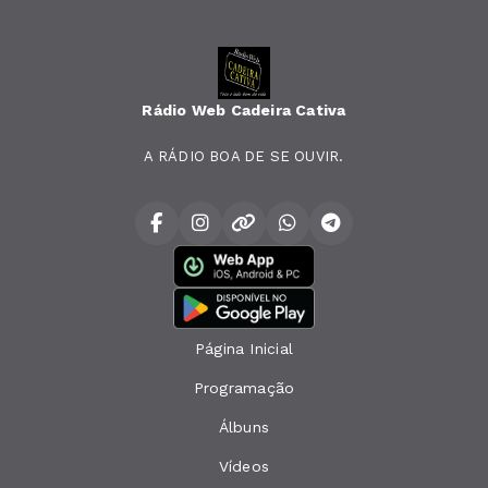
Rádio Web Cadeira Cativa
A RÁDIO BOA DE SE OUVIR.
Página Inicial
Programação
Álbuns
Vídeos