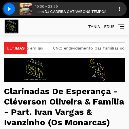
19:00 - 23:59
9 horas . com DJ CADEIRA CATIVA
9 horas . com DJ CADEIRA CATIVA
ics) - L1 ÓTIMA 2012 - NOITE
Mark Knopfler - Yon Two Crows (Lyrics) - L
BONS TEMPOS CADEIRA diariamente a p
BONS TEMPOS CADEIRA diariamente a p
TANIA LEDUR
to em Ijuí
ÚLTIMAS
CNC: endividamento das famílias sobe para 82%, 
Clarinadas De Esperança -
Cléverson Oliveira & Família
- Part. Ivan Vargas &
Ivanzinho (Os Monarcas)