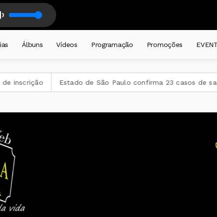
Ela Gosta ÓTIMA BA SAMBA
CADEIRA diariamente a partir das 19 horas . com DJ CADEIRA CATIVA
ias
Álbuns
Vídeos
Programação
Promoções
EVEN
nscrição
Estado de São Paulo confirma 23 casos de saramp