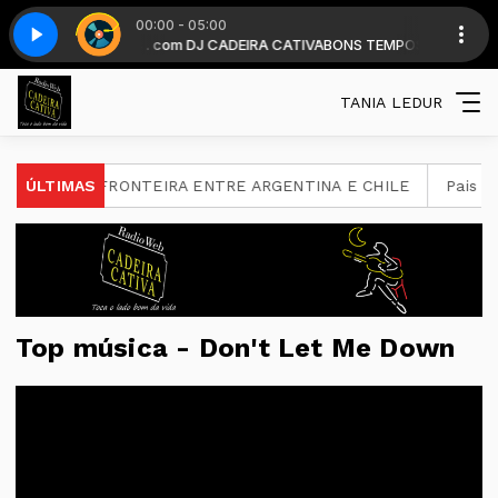
00:00 - 05:00
partir das 19 horas . com DJ CADEIRA CATIVA
 - Parte 4
Top classic - Parte 4
BONS TEMPOS CADEIRA diar
TANIA LEDUR
ETIDOS NA FRONTEIRA ENTRE ARGENTINA E CHILE
ÚLTIMAS
Pais es
Top música - Don't Let Me Down