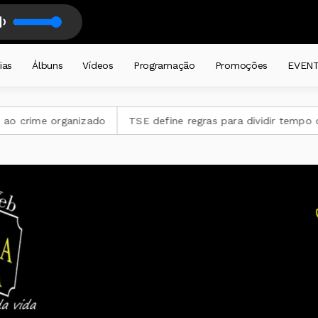
 Farrapo diariamente das 6 as 8 horas. com TIO CHICO - Galpão Farrap
ias
Álbuns
Vídeos
Programação
Promoções
EVEN
o crime organizado
TSE define regras para dividir tempo da 