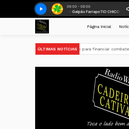
06:00 - 08:00
te das 6 as 8 horas. com TIO CHICO - Galpão Farrapo
Boletim da sorte - Completo
Boletim da sorte - Completo
TIO CHICO - Galpão
Página Inicial
Notíc
atina
Brasil e BID firmam acordo para financiar combate a
ÚLTIMAS NOTÍCIAS