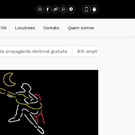
o
TOS
Locutores
Contato
Quem somos
propaganda eleitoral gratuita
BID amplia para US$ 4 bilhões