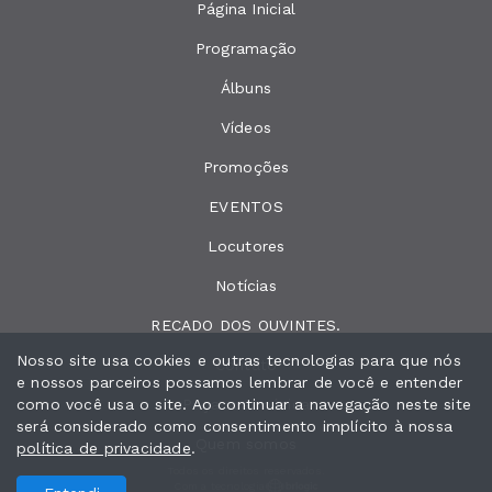
Página Inicial
Programação
Álbuns
Vídeos
Promoções
EVENTOS
Locutores
Notícias
RECADO DOS OUVINTES.
Nosso site usa cookies e outras tecnologias para que nós
Contato
e nossos parceiros possamos lembrar de você e entender
como você usa o site. Ao continuar a navegação neste site
Peça sua música
será considerado como consentimento implícito à nossa
Quem somos
política de privacidade
.
Todos os direitos reservados.
Com a tecnologia