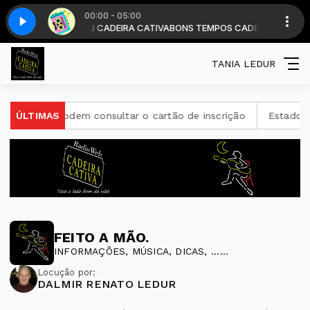
00:00 - 05:00
das 19 horas . com DJ CADEIRA CATIVA
 Parte 6
Hits 80 - Parte 6
BONS TEMPOS CADEIRA diariamente
TANIA LEDUR
ceja 2026 podem consultar o cartão de inscrição
ÚLTIMAS
Estado de
FEITO A MÃO.
INFORMAÇÕES, MÚSICA, DICAS, ......
Locução por:
DALMIR RENATO LEDUR