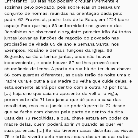
Entretanto, 60 elas não podiam circular livremente e
sozinhas pelo povoado, pois sobre elas 61 pesava um
conjunto de normas, reunidas na orientação dada pelo
padre 62 Provincial, padre Luis de la Roca, em 1724 (abre
aspas): Para que haja 63 uniformidade no governo das
Recolhidas se observará o seguinte: primeiro irão 64 todas
juntas louvar as funções de regozijo do povoado nas
procissões de virada 65 de ano e Semana Santa, nos
Exemplos, Rosário e demais funções da Igreja. 66
Segundo, sairão a lenhar juntas, onde não houver
inconveniente, e onde houver 67 se lhes proverá com
abundância de lenha. A porta da rua há de ter duas chaves
68 com guardas diferentes, as quais terão de noite uma o
Padre Cura e outra a 69 Madre ou velha que cuide delas, e
esta somente abrirá por dentro com a outra 70 por fora.
[...] haja sino que caia no aposento do velho, o vigia,
porém este não 71 terá janela que dê para a casa das
recolhidas, mas esta janela se poderá permitir 72 desde
que se feche com chaves pela parte de dentro da dita
Casa das 73 recolhidas, a qual chave estará em poder da
madre delas, quem poderá abrir 74 quando as quer ver
suas parentas. [...] Se não tiverem casas distintas, as viúvas
75 e órfãs viverão pelo menos separadas umas das outras