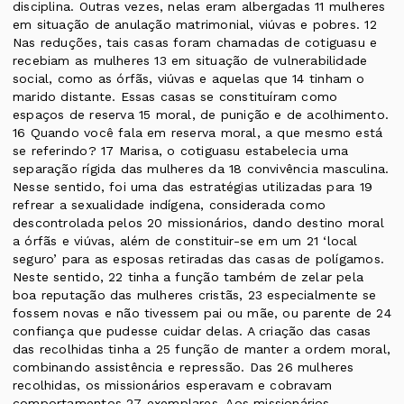
disciplina. Outras vezes, nelas eram albergadas 11 mulheres
em situação de anulação matrimonial, viúvas e pobres. 12
Nas reduções, tais casas foram chamadas de cotiguasu e
recebiam as mulheres 13 em situação de vulnerabilidade
social, como as órfãs, viúvas e aquelas que 14 tinham o
marido distante. Essas casas se constituíram como
espaços de reserva 15 moral, de punição e de acolhimento.
16 Quando você fala em reserva moral, a que mesmo está
se referindo? 17 Marisa, o cotiguasu estabelecia uma
separação rígida das mulheres da 18 convivência masculina.
Nesse sentido, foi uma das estratégias utilizadas para 19
refrear a sexualidade indígena, considerada como
descontrolada pelos 20 missionários, dando destino moral
a órfãs e viúvas, além de constituir-se em um 21 ‘local
seguro’ para as esposas retiradas das casas de polígamos.
Neste sentido, 22 tinha a função também de zelar pela
boa reputação das mulheres cristãs, 23 especialmente se
fossem novas e não tivessem pai ou mãe, ou parente de 24
confiança que pudesse cuidar delas. A criação das casas
das recolhidas tinha a 25 função de manter a ordem moral,
combinando assistência e repressão. Das 26 mulheres
recolhidas, os missionários esperavam e cobravam
comportamentos 27 exemplares. Aos missionários