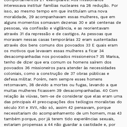
interessava instituir famílias nucleares na 28 redução. Por
isso, ao mesmo tempo em que instituíam uma nova
moralidade, 29 acompanhavam essas mulheres, que em
alguns momentos somavam dezenas 30 e até centenas de
pessoas, via confissão e vigilância, e as reorientavam
através 31 da repressão e de castigos. As pessoas que
moravam nessas casas temporárias 32 eram sustentadas
através dos bens comuns dos povoados 33 E quais eram
os motivos que levavam essas mulheres a ficar 34
desacompanhadas nos povoados missioneiros? 35 Marisa,
tenho de dizer que era comum os homens saírem dos
povoados 36 missioneiros para atender às necessidades
coloniais, como a construção de 37 obras públicas e
defesa militar. Porém, nem sempre esses homens
retornavam, 38 devido a mortes ou fugas, levando a que
muitas mulheres ficassem 39 desacompanhadas. 40 Com
relação às viúvas, tem-se de considerar que elas eram uma
das principais 41 preocupações dos teólogos moralistas do
século XVI e XVII, não só, assim 42 pensavam, porque
necessitariam do acompanhamento de um homem, mas 43
também porque, por já terem tido experiências sexuais,
estariam propensas a 44 não guardar a castidade e, por