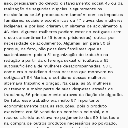
isso, precisariam do devido distanciamento social 45 ou da
realização de segundas núpcias. Seguramente os
missionários se 46 preocuparam também com os impactos
familiares, sociais e econômicos da 47 viuvez das mulheres
indígenas, e por isso criaram um sistema de acolhimento a
48 elas. Algumas mulheres podiam estar no cotiguasu sem
o seu consentimento 49 (como prisioneiras), outras por
necessidade de acolhimento. Algumas iam para 50 lá
porque, de fato, não possuíam familiares que as
sustentassem, pois a 51 organização do trabalho na
redução a partir da diferença sexual dificultava a 52
autossuficiência de mulheres desacompanhadas. 53 E
como era o cotidiano dessa pessoas que moravam no
cotiguasu? 54 Marisa, o cotidiano dessas mulheres
alternava trabalho e oração. Na casa, as 55 mulheres
custeavam a maior parte de suas despesas através de
trabalhos, 56 principalmente através da fiação de algodão.
De fato, esse trabalho era muito 57 importante
economicamente para as reduções, pois o produto
excedente era 58 vendido no comércio colonial, e o
recurso aferido auxiliava no pagamento dos 59 tributos e
na compra de outros produtos necessários ao povoado.