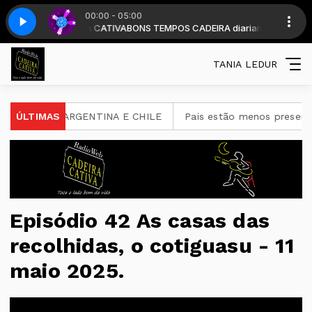
00:00 - 05:00
com DJ CADEIRA CATIVA
 - Parte 3
Vale a pena ouvir de novo - Parte 3
BONS TEMPOS CADEIRA diariamente a partir das 1
TANIA LEDUR
NTRE ARGENTINA E CHILE
ÚLTIMAS
Pais estão menos presentes na cr
Episódio 42 As casas das
recolhidas, o cotiguasu - 11
maio 2025.