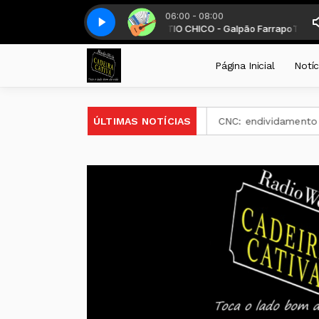
06:00 - 08:00
e das 6 as 8 horas. com TIO CHICO - Galpão Farrapo
Gaita, campo & violão - Parte 2
Gaita, campo & violão - Parte 2
TIO CHICO - Galpão
Página Inicial
Notíc
 12 e 13 de agosto em Ijuí
ÚLTIMAS NOTÍCIAS
CNC: endividamento das famílias