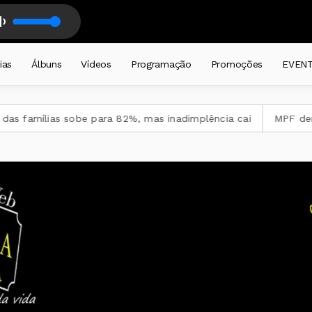
 Farrapo diariamente das 6 as 8 horas. com TIO CHICO - Galpão Farrap
ias
Álbuns
Vídeos
Programação
Promoções
EVEN
 sobe para 82%, mas inadimplência cai
MPF denuncia empres