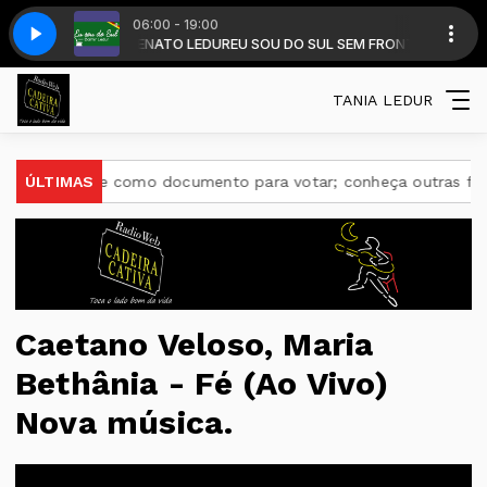
06:00 - 19:00
om DALMIR RENATO LEDUR
E DOMINGO
, AA1 SEXTA SABA E DOMINGO
EU SOU DO SUL SEM FRONTEIRA com DALMIR 
TANIA LEDUR
erve como documento para votar; conheça outras funções úteis
ÚLTIMAS
Caetano Veloso, Maria
Bethânia - Fé (Ao Vivo)
Nova música.