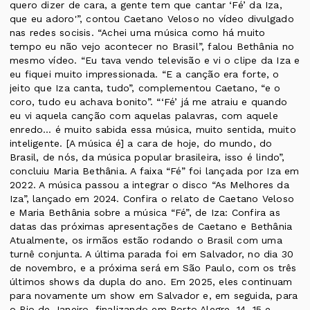
quero dizer de cara, a gente tem que cantar ‘Fé’ da Iza,
que eu adoro'”, contou Caetano Veloso no vídeo divulgado
nas redes socisis. “Achei uma música como há muito
tempo eu não vejo acontecer no Brasil”, falou Bethânia no
mesmo vídeo. “Eu tava vendo televisão e vi o clipe da Iza e
eu fiquei muito impressionada. “E a canção era forte, o
jeito que Iza canta, tudo”, complementou Caetano, “e o
coro, tudo eu achava bonito”. “‘Fé’ já me atraiu e quando
eu vi aquela canção com aquelas palavras, com aquele
enredo… é muito sabida essa música, muito sentida, muito
inteligente. [A música é] a cara de hoje, do mundo, do
Brasil, de nós, da música popular brasileira, isso é lindo”,
concluiu Maria Bethânia. A faixa “Fé” foi lançada por Iza em
2022. A música passou a integrar o disco “As Melhores da
Iza”, lançado em 2024. Confira o relato de Caetano Veloso
e Maria Bethânia sobre a música “Fé”, de Iza: Confira as
datas das próximas apresentações de Caetano e Bethânia
Atualmente, os irmãos estão rodando o Brasil com uma
turnê conjunta. A última parada foi em Salvador, no dia 30
de novembro, e a próxima será em São Paulo, com os três
últimos shows da dupla do ano. Em 2025, eles continuam
para novamente um show em Salvador e, em seguida, para
o Rio de Janeiro, finalizando em Porto Alegre. 14, 15 e