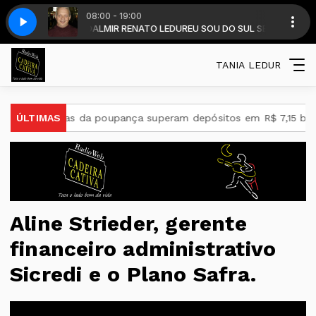
08:00 - 19:00
DUR - com DALMIR RENATO LEDUR
OCA O SEU CORACAO - 26
VINHETA - O SOM QUE TOCA O SEU CORACAO 
EU SOU DO SUL SEM FRONTEIRAS - DAL
TANIA LEDUR
adas da poupança superam depósitos em R$ 7,15 bilhões em jul
ÚLTIMAS
Aline Strieder, gerente
financeiro administrativo
Sicredi e o Plano Safra.