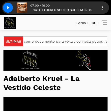
07:00 - 19:00
cipação-Lara-Rossato_Su-Paz-2024
om DALMIR RENATO LEDUR
CANTO MISSIONEIRO.
CLAUDIO VARGAS - CANTO MISSIONEIRO.
EU SOU DO SUL SEM FRONTEIRA com DALMIR 
ALINE BOSA E GRUPO E GRUPO - INT
TANIA LEDUR
rve como documento para votar; conheça outras funções úteis
ÚLTIMAS
Adalberto Kruel - La
Vestido Celeste