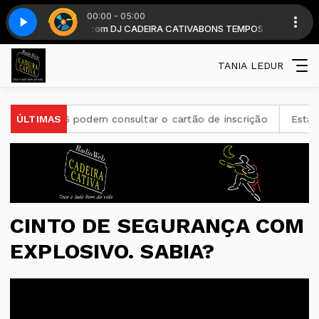
00:00 - 05:00
19 horas . com DJ CADEIRA CATIVA
e 6
Top classic - Parte 6
BONS TEMPOS CADEIRA diariamente a p
TANIA LEDUR
26 podem consultar o cartão de inscrição
ÚLTIMAS
Estado de São P
CINTO DE SEGURANÇA COM
EXPLOSIVO. SABIA?