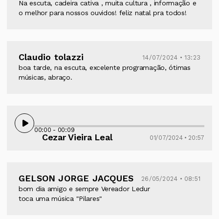
Na escuta, cadeira cativa , muita cultura , informação e
o melhor para nossos ouvidos! feliz natal pra todos!
Claudio tolazzi
14/07/2024 • 13:23
boa tarde, na escuta, excelente programação, ótimas
músicas, abraço.
00:00
- 00:09
Cezar Vieira Leal
01/07/2024 • 20:57
GELSON JORGE JACQUES
26/05/2024 • 08:51
bom dia amigo e sempre Vereador Ledur
toca uma música "Pilares"