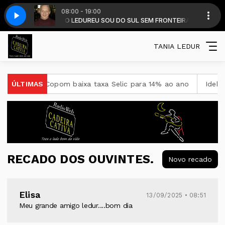
08:00 - 19:00
om DALMIR RENATO LEDUR
Vacaria(MP3_128K)_1
Garotos de Ouro - Rodeio de Vacaria(MP3_128K)_1
EU SOU DO SUL SEM FRONTEIRAS - DALMIR LED
TANIA LEDUR
dução, Copom baixa taxa Selic para 14% ao ano
ÚLTIMAS
Ideb mostr
RECADO DOS OUVINTES.
Novo recado
Elisa
13/09/2025 • 08:51
Meu grande amigo ledur....bom dia