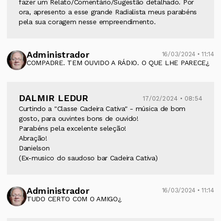
fazer um Relato/Comentário/Sugestão detalhado. Por
ora, apresento a esse grande Radialista meus parabéns
pela sua coragem nesse empreendimento.
Administrador
16/03/2024 • 11:14
COMPADRE. TEM OUVIDO A RÁDIO. O QUE LHE PARECE¿
DALMIR LEDUR
17/02/2024 • 08:54
Curtindo a "Classe Cadeira Cativa" - música de bom
gosto, para ouvintes bons de ouvido!
Parabéns pela excelente seleção!
Abração!
Danielson
(Ex-musico do saudoso bar Cadeira Cativa)
Administrador
16/03/2024 • 11:14
TUDO CERTO COM O AMIGO¿