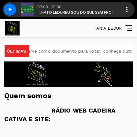
07:00 - 19:00
EIRA com DALMIR RENATO LEDUR
 NOSSO ATZ 984.....DL
164V CHAME NO NOSSO ATZ 984.....DL
EU SOU DO SUL SEM FRONTEIRA com D
TANIA LEDUR
E-Título serve como documento para votar; conheça outras fu
ÚLTIMAS
Quem somos
RÁDIO WEB CADEIRA
CATIVA E SITE: