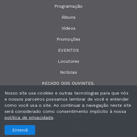
Programação
Álbuns
Vídeos
Promoções
EVENTOS
Locutores
Notícias
RECADO DOS OUVINTES.
Nosso site usa cookies e outras tecnologias para que nós
Contato
e nossos parceiros possamos lembrar de você e entender
como você usa o site. Ao continuar a navegação neste site
Peça sua música
será considerado como consentimento implícito à nossa
Quem somos
política de privacidade
.
Todos os direitos reservados.
Com a tecnologia
Entendi